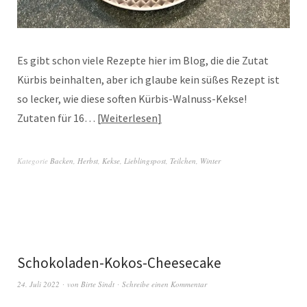
Es gibt schon viele Rezepte hier im Blog, die die Zutat
Kürbis beinhalten, aber ich glaube kein süßes Rezept ist
so lecker, wie diese soften Kürbis-Walnuss-Kekse!
Zutaten für 16…
Weiterlesen
Kategorie
Backen
,
Herbst
,
Kekse
,
Lieblingspost
,
Teilchen
,
Winter
Schokoladen-Kokos-Cheesecake
24. Juli 2022
von
Birte Sindt
Schreibe einen Kommentar