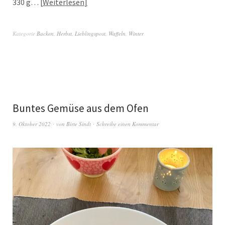
330 g…
Weiterlesen
Kategorie
Backen
,
Herbst
,
Lieblingspost
,
Waffeln
,
Winter
Buntes Gemüse aus dem Ofen
9. Oktober 2022
von
Birte Sindt
Schreibe einen Kommentar