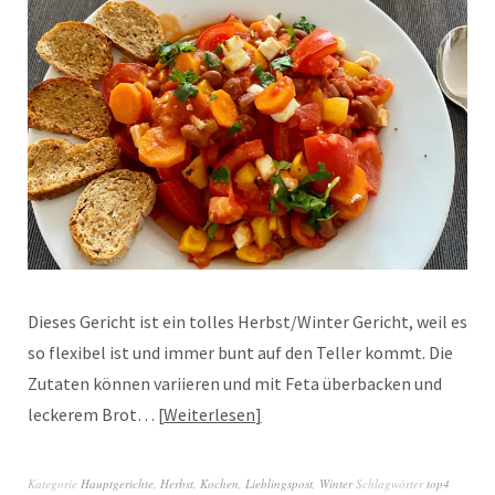
Dieses Gericht ist ein tolles Herbst/Winter Gericht, weil es
so flexibel ist und immer bunt auf den Teller kommt. Die
Zutaten können variieren und mit Feta überbacken und
leckerem Brot…
Weiterlesen
Kategorie
Hauptgerichte
,
Herbst
,
Kochen
,
Lieblingspost
,
Winter
Schlagwörter
top4