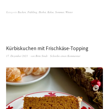
Kategorie
Backen
,
Frühling
,
Herbst
,
Kekse
,
Sommer
,
Winter
Kürbiskuchen mit Frischkäse-Topping
17. Dezember 2021
von
Birte Sindt
Schreibe einen Kommentar