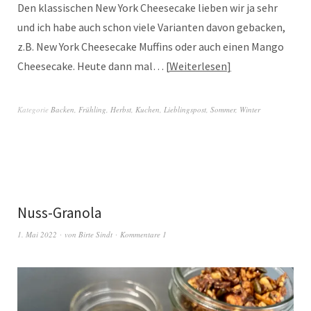
Den klassischen New York Cheesecake lieben wir ja sehr
und ich habe auch schon viele Varianten davon gebacken,
z.B. New York Cheesecake Muffins oder auch einen Mango
Cheesecake. Heute dann mal…
Weiterlesen
Kategorie
Backen
,
Frühling
,
Herbst
,
Kuchen
,
Lieblingspost
,
Sommer
,
Winter
Nuss-Granola
1. Mai 2022
von
Birte Sindt
Kommentare 1