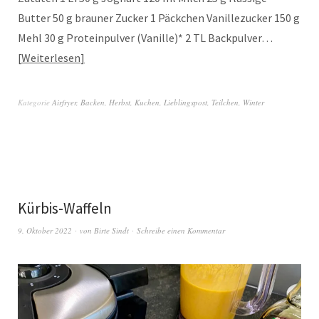
Butter 50 g brauner Zucker 1 Päckchen Vanillezucker 150 g
Mehl 30 g Proteinpulver (Vanille)* 2 TL Backpulver…
Weiterlesen
Kategorie
Airfryer
,
Backen
,
Herbst
,
Kuchen
,
Lieblingspost
,
Teilchen
,
Winter
Kürbis-Waffeln
9. Oktober 2022
von
Birte Sindt
Schreibe einen Kommentar