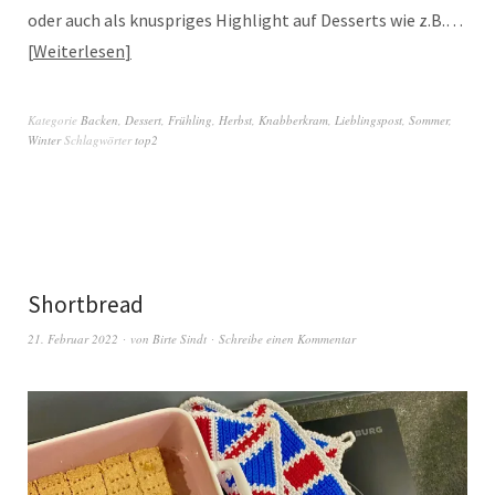
oder auch als knuspriges Highlight auf Desserts wie z.B.…
Weiterlesen
Kategorie
Backen
,
Dessert
,
Frühling
,
Herbst
,
Knabberkram
,
Lieblingspost
,
Sommer
,
Winter
Schlagwörter
top2
Shortbread
21. Februar 2022
von
Birte Sindt
Schreibe einen Kommentar