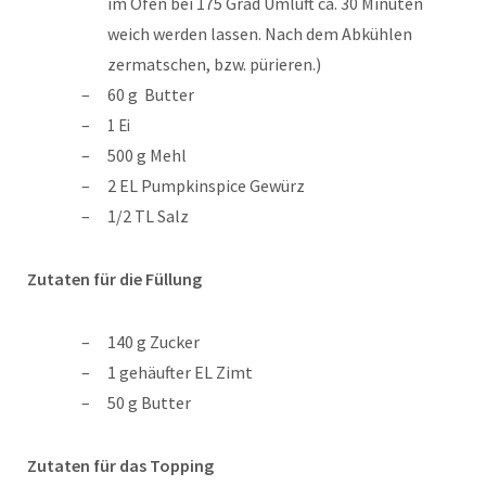
im Ofen bei 175 Grad Umluft ca. 30 Minuten
weich werden lassen. Nach dem Abkühlen
zermatschen, bzw. pürieren.)
60 g Butter
1 Ei
500 g Mehl
2 EL Pumpkinspice Gewürz
1/2 TL Salz
Zutaten für die Füllung
140 g Zucker
1 gehäufter EL Zimt
50 g Butter
Zutaten für das Topping