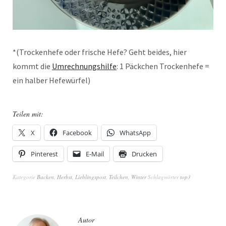
*(Trockenhefe oder frische Hefe? Geht beides, hier
kommt die
Umrechnungshilfe
: 1 Päckchen Trockenhefe =
ein halber Hefewürfel)
Teilen mit:
X
Facebook
WhatsApp
Pinterest
E-Mail
Drucken
Kategorie
Backen
,
Herbst
,
Lieblingspost
,
Teilchen
,
Winter
Schlagwörter
top3
Autor