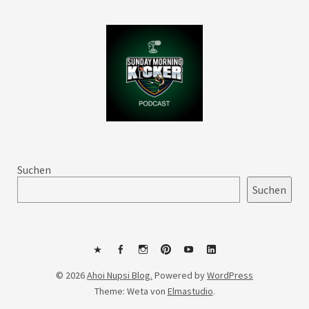
Suchen
Suchen
Mastodon
Facebook
Instagram
Pinterest
YouTube
LinkedIn
© 2026
Ahoi Nupsi Blog.
Powered by
WordPress
Theme: Weta von
Elmastudio
.