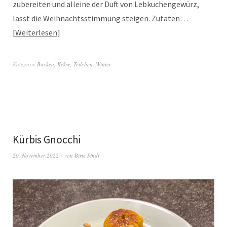
zubereiten und alleine der Duft von Lebkuchengewürz,
lässt die Weihnachtsstimmung steigen. Zutaten…
Weiterlesen
Kategorie
Backen
,
Kekse
,
Teilchen
,
Winter
Kürbis Gnocchi
20. November 2022
von
Birte Sindt