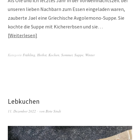
Als Ole und ich letztes Jahr in der Vorweihnachtszeit bei
unseren lieben Nachbarn zum Essen eingeladen waren,
zauberte Jael eine Griechische Avgolemono-Suppe. Sie
kochte die Suppe mit Kichererbsen und sie…
Weiterlesen
Kategorie
Frühling
,
Herbst
,
Kochen
,
Sommer
,
Suppe
,
Winter
Lebkuchen
11. Dezember 2022
von
Birte Sindt