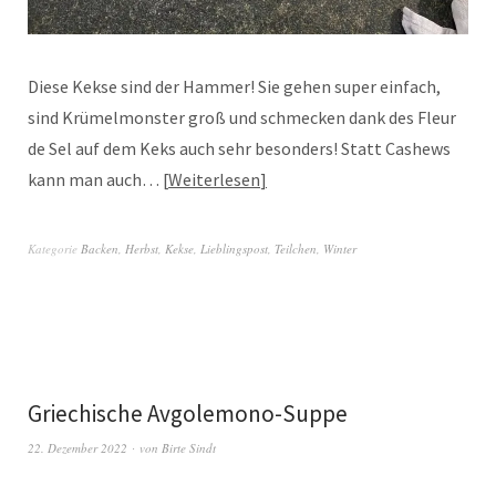
Diese Kekse sind der Hammer! Sie gehen super einfach,
sind Krümelmonster groß und schmecken dank des Fleur
de Sel auf dem Keks auch sehr besonders! Statt Cashews
kann man auch…
Weiterlesen
Kategorie
Backen
,
Herbst
,
Kekse
,
Lieblingspost
,
Teilchen
,
Winter
Griechische Avgolemono-Suppe
22. Dezember 2022
von
Birte Sindt