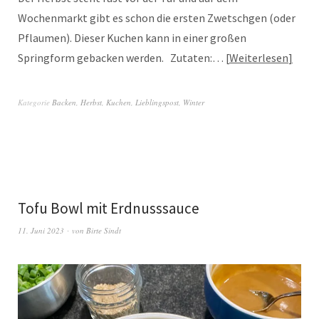
Wochenmarkt gibt es schon die ersten Zwetschgen (oder
Pflaumen). Dieser Kuchen kann in einer großen
Springform gebacken werden. Zutaten:…
Weiterlesen
Kategorie
Backen
,
Herbst
,
Kuchen
,
Lieblingspost
,
Winter
Tofu Bowl mit Erdnusssauce
11. Juni 2023
von
Birte Sindt