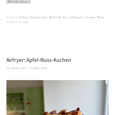
Weiterlesen
Kategorie
Frühling
,
Hauptgerichte
,
Herbst
,
Kochen
,
Lieblingspost
,
Sommer
,
Winter
Schlagwörter
top4
Airfryer: Apfel-Nuss-Kuchen
22. Januar 2023
von
Birte Sindt