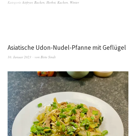
Kategorie
Airfryer
,
Backen
,
Herbst
,
Kuchen
,
Winter
Asiatische Udon-Nudel-Pfanne mit Geflügel
10. Januar 2023
von
Birte Sindt