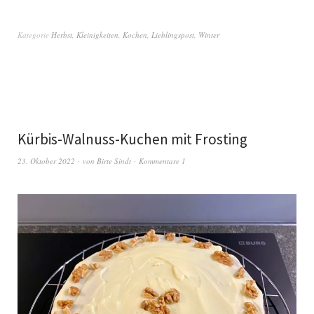
Kategorie
Herbst
,
Kleinigkeiten
,
Kochen
,
Lieblingspost
,
Winter
Kürbis-Walnuss-Kuchen mit Frosting
23. Oktober 2022
von
Birte Sindt
Kommentare 1