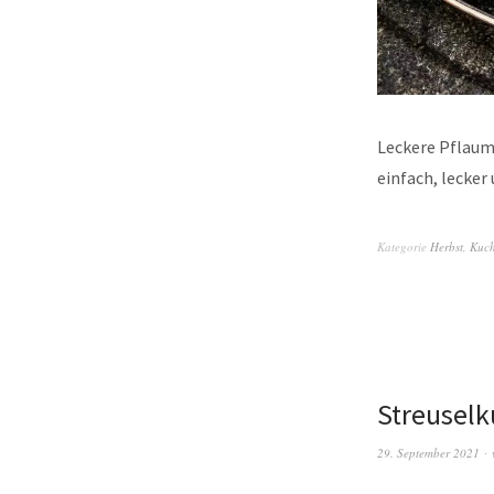
Leckere Pflaume
einfach, lecker
Kategorie
Herbst
,
Kuc
Streuselk
29. September 2021