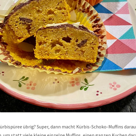
ürbispüree übrig? Super, dann macht Kürbis-Schoko-Muffins daraus
h, um statt viele kleine einzelne Muffins, einen ganzen Kuchen dar