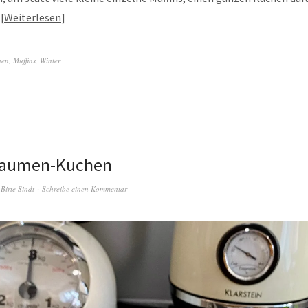
…
Weiterlesen
hen
,
Muffins
,
Winter
laumen-Kuchen
n
Birte Sindt
Schreibe einen Kommentar