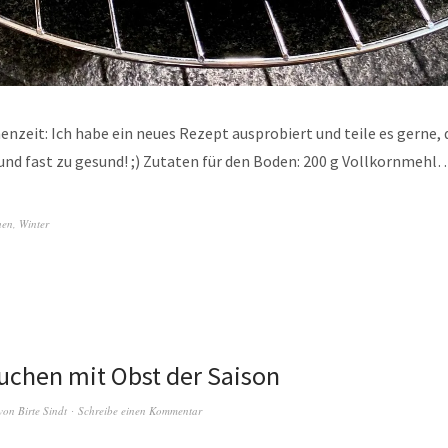
nzeit: Ich habe ein neues Rezept ausprobiert und teile es gerne, d
 und fast zu gesund! ;) Zutaten für den Boden: 200 g Vollkornmeh
hen
,
Winter
uchen mit Obst der Saison
von
Birte Sindt
Schreibe einen Kommentar