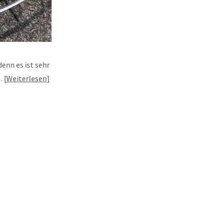
enn es ist sehr
l…
Weiterlesen