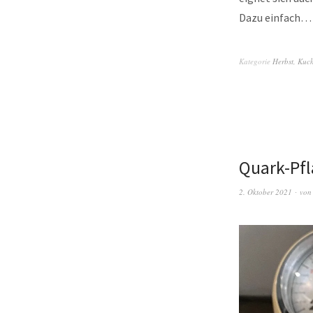
Dazu einfach
Kategorie
Herbst
,
Kuc
Quark-Pf
2. Oktober 2021
vo