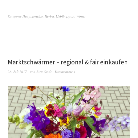
Kategorie
Hauptgerichte
,
Herbst
,
Lieblingspost
,
Winter
Marktschwärmer – regional & fair einkaufen
28. Juli 2017
von
Birte Sindt
Kommentare 4