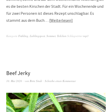
es die besten Kirschen der Stadt. Für ein Wochenende und
für zwei Personen ist dieses Rezept unschlagbar. Es
stammt aus dem Buch…
Weiterlesen
Kategorie
Frühling
,
Lieblingspost
,
Sommer
,
Teilchen
Schlagwörter
top3
Beef Jerky
10. Mai 2020
von
Birte Sindt
Schreibe einen Kommentar