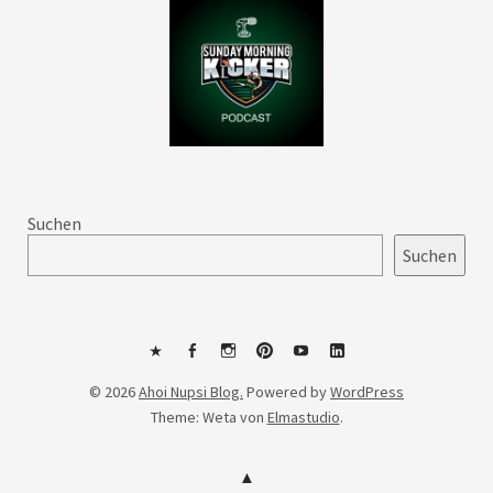
Suchen
Suchen
Mastodon
Facebook
Instagram
Pinterest
YouTube
LinkedIn
© 2026
Ahoi Nupsi Blog.
Powered by
WordPress
Theme: Weta von
Elmastudio
.