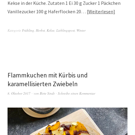
Kekse in der Küche. Zutaten 1 Ei 30 g Zucker 1 Päckchen
Vanillezucker 100 g Haferflocken 20…
Weiterlesen
Kategorie
Frühling
,
Herbst
,
Kekse
,
Lieblingspost
,
Winter
Flammkuchen mit Kürbis und
karamellisierten Zwiebeln
8. Oktober 2017
von
Birte Sindt
Schreibe einen Kommentar