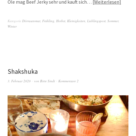
Ole mag Beef Jerky sehr und kauft sich…
Weiterlesen
Kategorie
Dörrautomat
,
Frühling
,
Herbst
,
Kleinigkeiten
,
Lieblingspost
,
Sommer
,
Winter
Shakshuka
3. Februar 2020
von
Birte Sindt
Kommentare 2