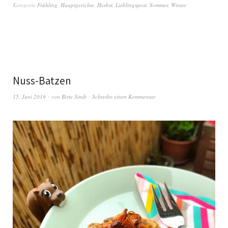
Kategorie
Frühling
,
Hauptgerichte
,
Herbst
,
Lieblingspost
,
Sommer
,
Winter
Nuss-Batzen
15. Juni 2019
von
Birte Sindt
Schreibe einen Kommentar