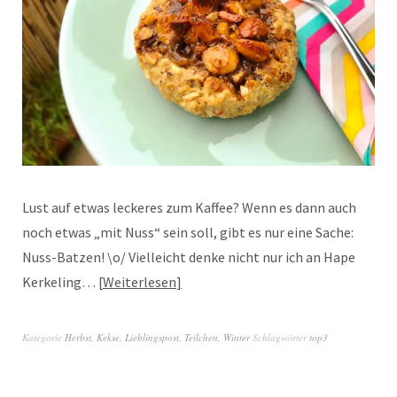
Lust auf etwas leckeres zum Kaffee? Wenn es dann auch
noch etwas „mit Nuss“ sein soll, gibt es nur eine Sache:
Nuss-Batzen! \o/ Vielleicht denke nicht nur ich an Hape
Kerkeling…
Weiterlesen
Kategorie
Herbst
,
Kekse
,
Lieblingspost
,
Teilchen
,
Winter
Schlagwörter
top3