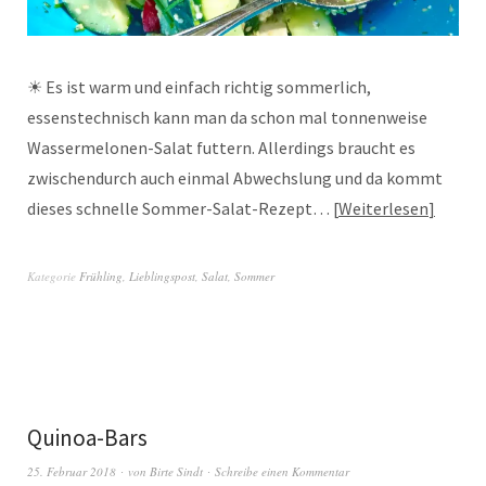
☀ Es ist warm und einfach richtig sommerlich,
essenstechnisch kann man da schon mal tonnenweise
Wassermelonen-Salat futtern. Allerdings braucht es
zwischendurch auch einmal Abwechslung und da kommt
dieses schnelle Sommer-Salat-Rezept…
Weiterlesen
Kategorie
Frühling
,
Lieblingspost
,
Salat
,
Sommer
Quinoa-Bars
25. Februar 2018
von
Birte Sindt
Schreibe einen Kommentar