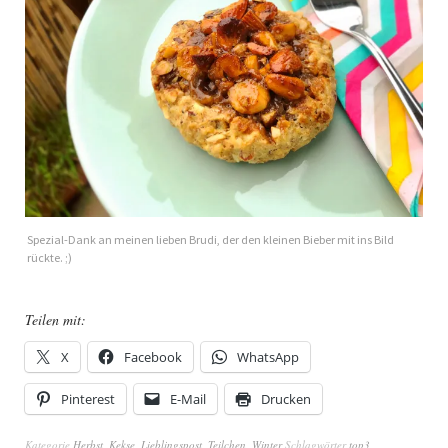
Spezial-Dank an meinen lieben Brudi, der den kleinen Bieber mit ins Bild
rückte. ;)
Teilen mit:
X
Facebook
WhatsApp
Pinterest
E-Mail
Drucken
Kategorie
Herbst
,
Kekse
,
Lieblingspost
,
Teilchen
,
Winter
Schlagwörter
top3