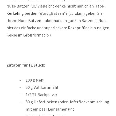
Nuss-Batzen! \o/ Vielleicht denke nicht nur ich an
Hape
Kerkeling
bei dem Wort „Batzen“? („…dann geben Sie
Ihrem Hund Batzen – aber nur den ganzen Batzen“) Nun,
hier das einfache und superleckere Rezept für die nussigen
Kekse im Großformat! :-)
Zutaten für 12 Stück:
100 g Mehl
50 g Vollkornmehl
1/2 TL Backpulver
80 g Haferflocken (oder Haferflockenmischung
mit ein paar Leinsamen und