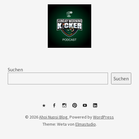
Suchen
Suchen
Mastodon
Facebook
Instagram
Pinterest
YouTube
LinkedIn
© 2026
Ahoi Nupsi Blog.
Powered by
WordPress
Theme: Weta von
Elmastudio
.