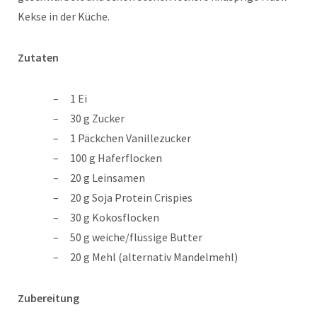
Kekse in der Küche.
Zutaten
1 Ei
30 g Zucker
1 Päckchen Vanillezucker
100 g Haferflocken
20 g Leinsamen
20 g Soja Protein Crispies
30 g Kokosflocken
50 g weiche/flüssige Butter
20 g Mehl (alternativ Mandelmehl)
Zubereitung