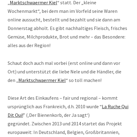
„
Marktschwaermer Kiel
“ statt. Der „kleine
Wochenmarkt“, bei dem man im Vorfeld seine Waren
online aussucht, bestellt und bezahlt und sie dann am
Donnerstag abholt. Es gibt nachhaltiges Fleisch, frisches
Gemüse, Milchprodukte, Brot und mehr – das Besondere:
alles aus der Region!
Schaut doch auch mal vorbei (erst online und dann vor
Ort) und unterstützt die liebe Nele und die Händler, die
den „
Marktschwaermer Kiel
“ so toll machen!
Diese Art des Einkaufens – fair und regional – kommt
ursprünglich aus Frankreich, d.h. 2010 wurde “
La Ruche Qui
Dit Oui!
” (‚Der Bienenkorb, der Ja sagt‘)
gegründet. Zwischen 2013 und 2014 startet das Projekt
europaweit: In Deutschland, Belgien, Großbritannien,