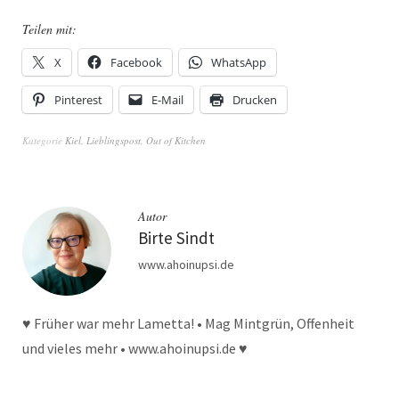
Teilen mit:
X
Facebook
WhatsApp
Pinterest
E-Mail
Drucken
Kategorie
Kiel
,
Lieblingspost
,
Out of Kitchen
Autor
Birte Sindt
www.ahoinupsi.de
♥ Früher war mehr Lametta! • Mag Mintgrün, Offenheit
und vieles mehr • www.ahoinupsi.de ♥