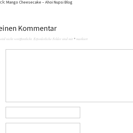
ck:
Mango Cheesecake – Ahoi Nupsi Blog
 einen Kommentar
rd nicht veröffentlicht.
Erforderliche Felder sind mit
*
markiert