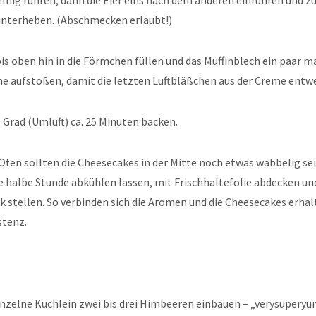
emig rühren, dann die Eier eins nach dem anderen einrühren und z
unterheben. (Abschmecken erlaubt!)
is oben hin in die Förmchen füllen und das Muffinblech ein paar ma
che aufstoßen, damit die letzten Luftbläßchen aus der Creme entw
 Grad (Umluft) ca. 25 Minuten backen.
Ofen sollten die Cheesecakes in der Mitte noch etwas wabbelig sei
 halbe Stunde abkühlen lassen, mit Frischhaltefolie abdecken un
 stellen. So verbinden sich die Aromen und die Cheesecakes erhal
stenz.
einzelne Küchlein zwei bis drei Himbeeren einbauen – „verysuperyu