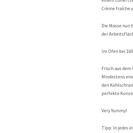
einem Löffel cr
Crème fraîche 
Die Masse nun b
der Arbeitsflä
Im Ofen bei 160
Frisch aus dem 
Mindestens eine
den Kühlschrank
perfekte Konsi
Very Yummy!
Tipp: In jedes 