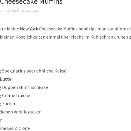
 Cheesecake Muffins
on
Birte Sindt
Kommentare 2
ere kleine
New York
Cheesecake Muffins benötigt man vor allem ein
 kleinen Köstlichkeiten einmal über Nacht im Kühlschrank ruhen zu
g Spekulatius oder ähnliche Kekse
 Butter
g Doppelrahmfrischkäse
g Crème fraîche
g Zucker
ckchen Vanillezucker
r
eine Bio Zitrone