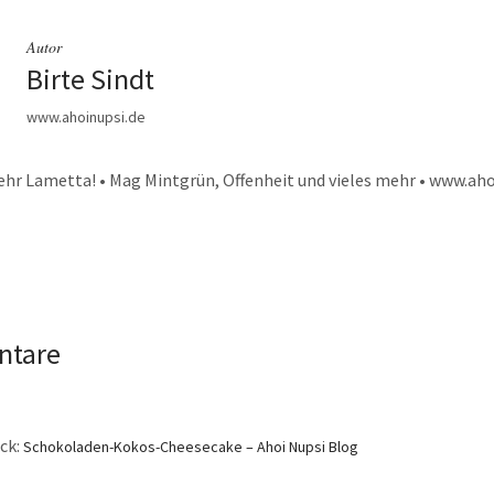
Autor
Birte Sindt
www.ahoinupsi.de
ehr Lametta! • Mag Mintgrün, Offenheit und vieles mehr • www.aho
ntare
ck:
Schokoladen-Kokos-Cheesecake – Ahoi Nupsi Blog