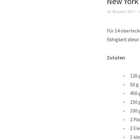
New York
30. Dezember 2013
v
Für 14 oberleck
Fähigkeit diese
Zutaten
120 
50 g
450 
150 
100 
2 Pä
2 Eie
1 kl