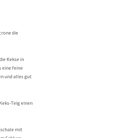
trone die
die Kekse in
 eine feine
n und alles gut
Keks-Teig einen
nschale mit