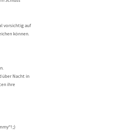
um Schluss
l vorsichtig auf
eichen können.
n.
d über Nacht in
ten ihre
mmy“! ;)