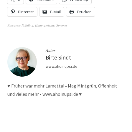
Pinterest
E-Mail
Drucken
Kategorie
Frühling
,
Hauptgerichte
,
Sommer
Autor
Birte Sindt
www.ahoinupsi.de
♥ Früher war mehr Lametta! • Mag Mintgrün, Offenheit
und vieles mehr • www.ahoinupsi.de ♥