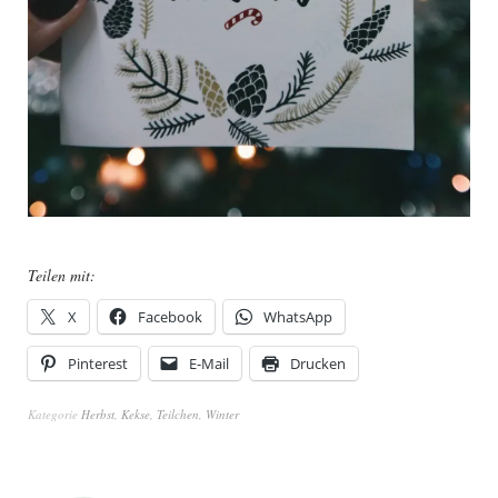
Teilen mit:
X
Facebook
WhatsApp
Pinterest
E-Mail
Drucken
Kategorie
Herbst
,
Kekse
,
Teilchen
,
Winter