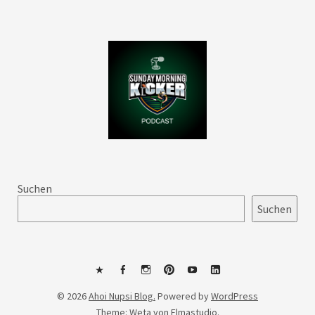
Suchen
Suchen
Mastodon
Facebook
Instagram
Pinterest
YouTube
LinkedIn
© 2026
Ahoi Nupsi Blog.
Powered by
WordPress
Theme: Weta von
Elmastudio
.