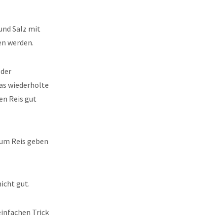
und Salz mit
en werden.
 der
Das wiederholte
en Reis gut
zum Reis geben
icht gut.
einfachen Trick