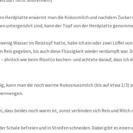
Reis darf nicht anbrennen!)
ren Herdplatte erwärmt man die Kokosmilch und nachdem Zucker 
n untergerührt sind, kann der Topf von der Herdplatte genomm
 wenig Wasser im Reistopf hatte, habe ich ein oder zwei Löffel von
Reis gegeben, bis auch diese Flüssigkeit wieder verdampft war. 
l – ähnlich wie beim Risotto kochen- und achtete darauf, dass ich d
rtig, kann man die noch warme Kokosnussmilch (bis auf etwa 1/3) 
 vermengen.
ei, dass beides noch warm ist, sonst verbinden sich Reis und Milch n
er Schale befreien und in Streifen schneiden. Dabei gibt es einen 