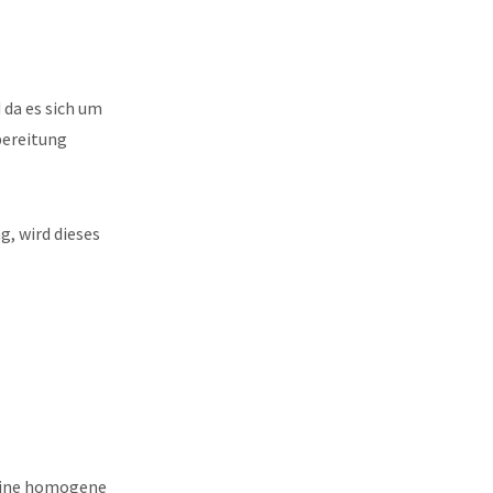
 da es sich um
bereitung
, wird dieses
 eine homogene