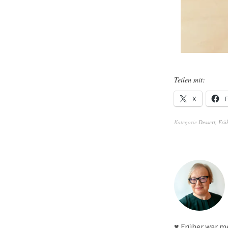
Teilen mit:
X
Kategorie
Dessert
,
Frü
♥ Früher war m