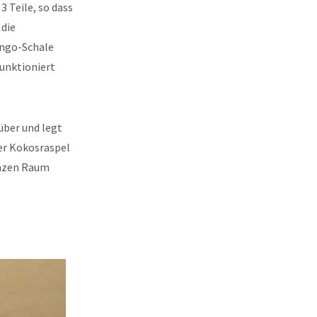
 Teile, so dass
 die
ango-Schale
Funktioniert
über und legt
er Kokosraspel
anzen Raum