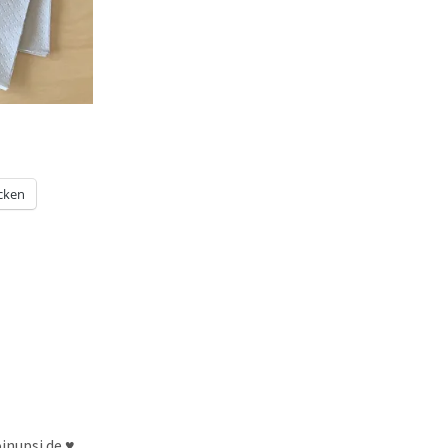
cken
inupsi.de ♥