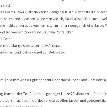
e hat)
sse Palmzucker (
Palmzucker
ist weniger süß, d.h. man sollte die Zuck
ntsprechend anpassen. Wenn man wie ich, Haushaltszucker nimmt, weil
elle nichts anderes bekommen hat, nimmt man weniger als eine Tasse. 
and aus weißem Zucker und braunem Rohrzucker.)
TL Salz
hr reife Mango oder alternativ Ananas
mkörner und Kokosraspel zur Dekoration
em Topf mit Wasser gut bedeckt über Nacht (oder min. 3 Stunden) 
g kommt der Topf dann bei geringer Hitze 20 Minuten auf den Her
t ist. Einfach den Topfdeckel etwas offen lassen und gelegentlic