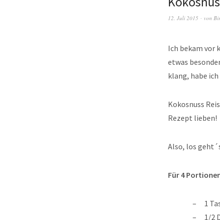
Kokosnus
12. Juli 2015
von
Bi
Ich bekam vor k
etwas besonder
klang, habe ich
Kokosnuss Reis
Rezept lieben!
Also, los geht´
Für 4 Portione
1 Ta
1/2 