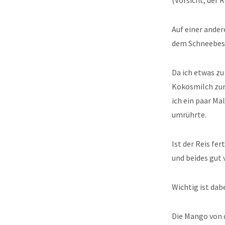
(Vorsicht, der 
Auf einer ande
dem Schneebese
Da ich etwas zu
Kokosmilch zum 
ich ein paar Ma
umrührte.
Ist der Reis fe
und beides gut
Wichtig ist dab
Die Mango von d