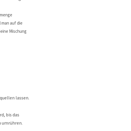
ermenge
 man auf die
Meine Mischung
quellen lassen.
d, bis das
h umrühren.