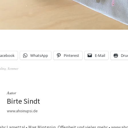
Facebook
WhatsApp
Pinterest
E-Mail
Dru
hling
,
Sommer
Autor
Birte Sindt
www.ahoinupsi.de
ehr Lametta! • Mag Mintgrün, Offenheit und vieles mehr • www.aho