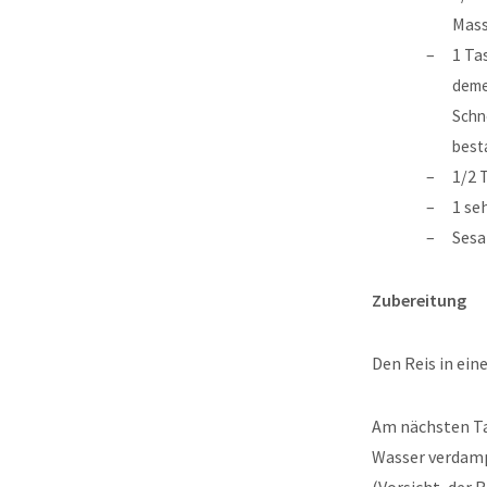
Mass
1 Ta
deme
Schn
best
1/2 
1 se
Sesa
Zubereitung
Den Reis in ein
Am nächsten Ta
Wasser verdampf