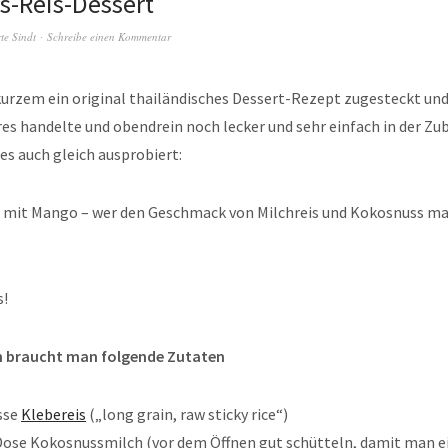
s-Reis-Dessert
rte Sindt
Schreibe einen Kommentar
urzem ein original thailändisches Dessert-Rezept zugesteckt und
es handelte und obendrein noch lecker und sehr einfach in der Zu
 es auch gleich ausprobiert:
 mit Mango – wer den Geschmack von Milchreis und Kokosnuss mag
s!
n braucht man folgende Zutaten
sse
Klebereis
(„long grain, raw sticky rice“)
Dose Kokosnussmilch (vor dem Öffnen gut schütteln, damit man