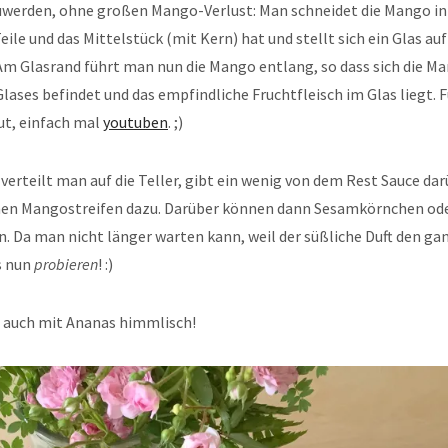
uwerden, ohne großen Mango-Verlust: Man schneidet die Mango in 3
ile und das Mittelstück (mit Kern) hat und stellt sich ein Glas auf
 Am Glasrand führt man nun die Mango entlang, so dass sich die M
lases befindet und das empfindliche Fruchtfleisch im Glas liegt. 
ut, einfach mal
youtuben
. ;)
verteilt man auf die Teller, gibt ein wenig von dem Rest Sauce dar
nen Mangostreifen dazu. Darüber können dann Sesamkörnchen od
n. Da man nicht länger warten kann, weil der süßliche Duft den g
es nun
probieren
! :)
 auch mit Ananas himmlisch!